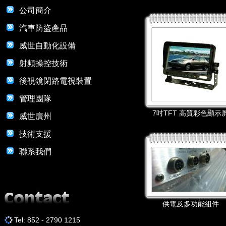
公司簡介
汽車防盜產品
威世自動化設備
射頻操控技術
後視鏡閉路電視裝置
管理團隊
7吋TFT 高質彩色顯示
威世廣州
技術支援
聯系我們
供電及多功能組件
Tel: 852 - 2790 1215