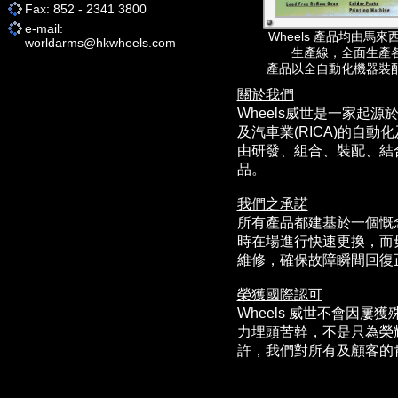
Fax: 852 - 2341 3800
e-mail:
Wheels 產品均由
worldarms@hkwheels.com
生產線，全面生產
產品以全自動化機器裝
關於我們
Wheels威世是一家起
及汽車業(RICA)的自
由研發、組合、裝配、結
品。
我們之承諾
所有產品都建基於一個慨
時在場進行快速更換，而
維修，確保故障瞬間回復
榮獲國際認可
Wheels 威世不會因
力埋頭苦幹，不是只為榮
許，我們對所有及顧客的