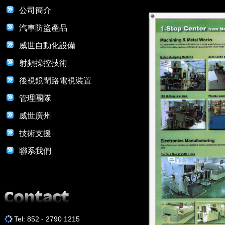
公司簡介
汽車防盜產品
威世自動化設備
射頻操控技術
後視鏡閉路電視裝置
管理團隊
威世廣州
技術支援
聯系我們
Tel: 852 - 2790 1215