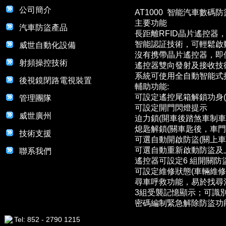
公司簡介
AT1000 智能汽車數碼防
主要功能
汽車防盜產品
長距離RFID晶片遙控器
智能認証技術，可輕鬆啟
威世自動化設備
沒有携帶晶片遙控器，即
射頻操控技術
遙控器雙向發射及接收技
系統可使用全自動智能式
後視鏡閉路電視裝置
輔助功能:
可設定遙控尾箱解鎖功身
管理團隊
可設定開門閃燈提示
威世廣州
迫力鎖(開車後踏煞車制
熄匙解鎖(關車匙後，車
技術支援
可選自動開啟防盜(關上車
可選自動重新啟動防盜及上
聯系我們
遙控器可設定6 組開關防盜之
可設定維修狀態(車輛維修
尋車呼救功能，易於找尋
3組受襲記憶顯示；可識
密碼編制緊急解除防盜功
Tel: 852 - 2790 1215